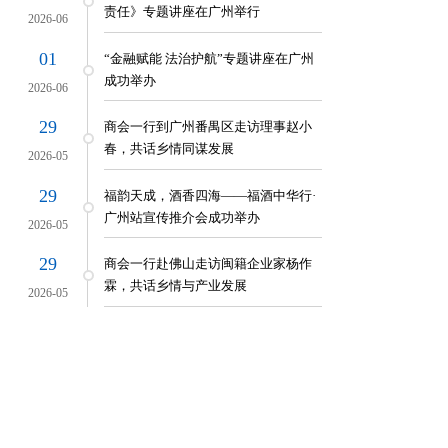
责任》专题讲座在广州举行
2026-06
01
“金融赋能 法治护航”专题讲座在广州
成功举办
2026-06
29
商会一行到广州番禺区走访理事赵小
春，共话乡情同谋发展
2026-05
典礼在福耀科技大学举行
29
福韵天成，酒香四海——福酒中华行·
广州站宣传推介会成功举办
访汽摩分会和学山同德里
2026-05
洽会广州推介会
29
商会一行赴佛山走访闽籍企业家杨作
霖，共话乡情与产业发展
2026-05