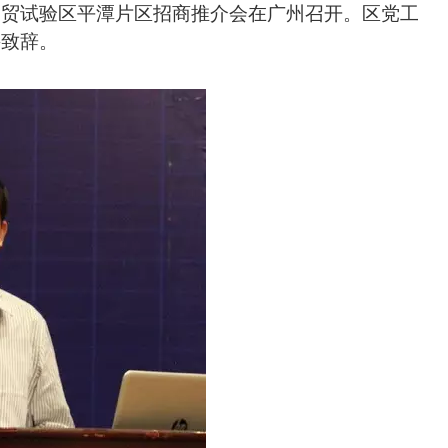
自贸试验区平潭片区招商推介会在广州召开
。
区党工
并致辞。
届，卢文评当选新一届会长
4
广东省福建永泰商会第二届理监事就职
三明商会党支部召开组织生活会
5
秘书长朱东炫执行会长陈铭带队走
专题讲座在广州成功举办
6
商会组织会员参加第二十四届投