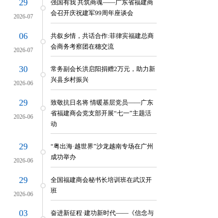
29
强国有我 共筑商魂——广东省福建商
会召开庆祝建军99周年座谈会
2026-07
06
共叙乡情，共话合作:菲律宾福建总商
会商务考察团在穗交流
2026-07
30
常务副会长洪启阳捐赠2万元，助力新
兴县乡村振兴
2026-06
29
致敬抗日名将 情暖基层党员——广东
省福建商会党支部开展“七一”主题活
2026-06
动
29
“粤出海·越世界”沙龙越南专场在广州
成功举办
2026-06
29
全国福建商会秘书长培训班在武汉开
班
2026-06
03
奋进新征程·建功新时代——《信念与