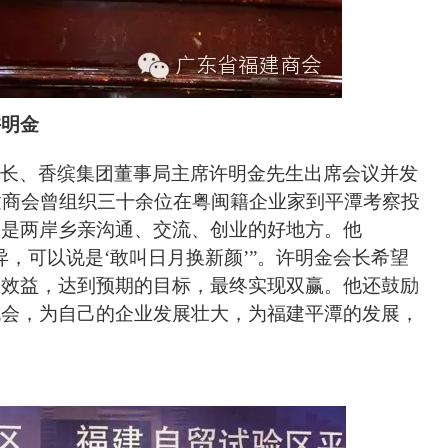
许明金
会长、香缤集团董事局主席
许明金
先生出席会议并发
建商会曾
组织三
十
余
位在粤闽籍企业家到平潭考察投
，是两岸乡亲沟通、交流、创业的好地方
。他
，可以说是‘敢叫日月换新颜’”。
许明金会长
希望
生效益，达到预期的目标，最终实现双赢。
他还
鼓励
机会，为自己的企业发展壮大，为福建平潭的发展，