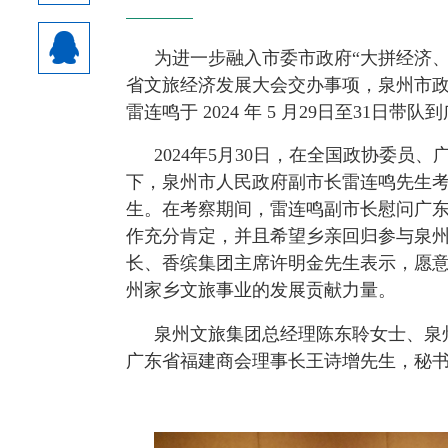
热门资讯：
为进一步融入市委市政府“大拼经济、
省文旅经济发展大会交办事项，泉州市政
1
热烈祝贺副会长、青委会副主
雷连鸣于 2024 年 5 月29日至31日
2
广东省福建商会组团参加第
2024年5月30日，在全国政协委
3
江门市福建商会顺利换
下，泉州市人民政府副市长雷连鸣先生
生。在考察期间，雷连鸣副市长慰问广
作充分肯定，并且希望乡亲回归参与泉
长、香缤集团主席许明金先生表示，愿
州家乡文旅事业的发展贡献力量。
泉州文旅集团总经理陈东聆女士、泉
广东省福建商会理事长王诗增先生，秘