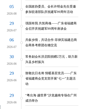
05
全国政协委员、会长许明金先生受邀
参加驻港部队庆祝建军99周年活动
2026-08
访企业，扎实推进筹备工作
29
强国有我 共筑商魂——广东省福建商
会召开庆祝建军99周年座谈会
2026-07
届世界闽商大会
06
共叙乡情，共话合作:菲律宾福建总商
会商务考察团在穗交流
2026-07
30
常务副会长洪启阳捐赠2万元，助力新
兴县乡村振兴
2026-06
29
致敬抗日名将 情暖基层党员——广东
省福建商会党支部开展“七一”主题活
2026-06
动
29
“粤出海·越世界”沙龙越南专场在广州
成功举办
2026-06