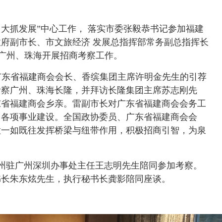
大抓发展”中心工作， 落实市委张毅恭书记参加福建
府副市长、市文旅经济 发展总指挥部常务副总指挥长
任许盛鸿当选为深圳市南山区政协委员
4
广东省福建商会电商工作委员会筹备组走
带队到广州、珠海开展招商考察工作。
二十五届中国国际投资贸易洽谈会
5
常务副会长何小明
员、广东省福建商会会长、香缤集团主席许明金先生的引荐
届，洪燕南连任会长
6
广东省福建商会代表团参加第六
考察广州、珠海长隆，并拜访长隆集团主席苏志刚先
东省福建商会乡亲。雷副市长对广东省福建商会会务工
州各项事业建设。全国政协委员、广东省福建商会会
意一如既往发挥桥梁与纽带作用，积极招商引智，为泉
州驻广州深圳办事处主任王志明先生陪同参加考察。
书长朱东炫先生，执行秘书长龚影陪同座谈。