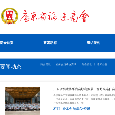
商会首页
要闻动态
组织架构
商会资讯
团体会员单位资讯
分会资讯
通知公告
要闻动态
广东省福建将乐商会顺利换届，俞月亮连任会
会议现场广东省福建商会常务副会长邓运熙（右）和副会长颜
一次会员大会，会议选举产生了新一届理监事会领导班子。
广东省福建将乐商会会长，标···
栏目:团体会员单位资讯