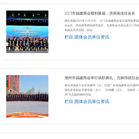
江门市福建商会顺利换届，洪燕南连任会长
典礼现场2025年12月18日，江门市福建商会第五届理监
任会长。来自闽粤两地领导嘉宾、兄弟商会代表以及江门市福
务副会长洪启阳，副会···
栏目:团体会员单位资讯
潮州市福建商会举行就职典礼，沈林伟就任会
热门资讯：
典礼现场执行会长徐丽萍（左）代表广东省福建商会向潮州
商会常务副会长廖名建（左1）、刘锦麟（左2）、沈林伟（左
1
商会党支部召开党员民主生活会
4
来”为主题的潮州市福···
栏目:团体会员单位资讯
2
“千年粤闽 味融非遗”美食文化节在广州开幕
5
3
于伟国省长会见广东省福建商会企业家
6