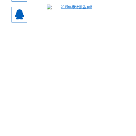
1
致敬抗日名将 情暖基层党员——
2015年审计报告.pdf
2
广东省福建商会召开第
3
商会组织会员参加第二