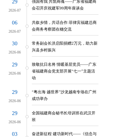
29
强国有我 共筑商魂——广东省福建商
动
会召开庆祝建军99周年座谈会
2026-07
圳龙华信义学校签约启动
06
共叙乡情，共话合作:菲律宾福建总商
港特别行政区2021年选举委员会选委
会商务考察团在穗交流
2026-07
30
常务副会长洪启阳捐赠2万元，助力新
兴县乡村振兴
2026-06
29
致敬抗日名将 情暖基层党员——广东
省福建商会党支部开展“七一”主题活
2026-06
动
29
“粤出海·越世界”沙龙越南专场在广州
成功举办
2026-06
29
全国福建商会秘书长培训班在武汉开
班
2026-06
03
奋进新征程·建功新时代——《信念与