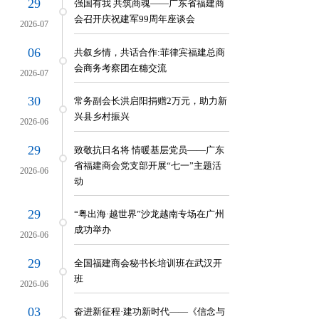
29
强国有我 共筑商魂——广东省福建商
会召开庆祝建军99周年座谈会
2026-07
06
共叙乡情，共话合作:菲律宾福建总商
会商务考察团在穗交流
2026-07
30
常务副会长洪启阳捐赠2万元，助力新
兴县乡村振兴
2026-06
29
致敬抗日名将 情暖基层党员——广东
省福建商会党支部开展“七一”主题活
2026-06
动
29
“粤出海·越世界”沙龙越南专场在广州
成功举办
2026-06
29
全国福建商会秘书长培训班在武汉开
班
2026-06
03
奋进新征程·建功新时代——《信念与