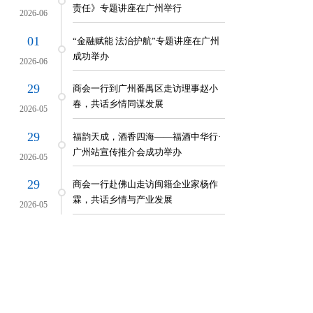
责任》专题讲座在广州举行
2026-06
01
“金融赋能 法治护航”专题讲座在广州
生活会
成功举办
2026-06
选为福建省总商会兼职副会长
远连州市开展扶贫献爱心活动
29
商会一行到广州番禺区走访理事赵小
春，共话乡情同谋发展
2026-05
29
福韵天成，酒香四海——福酒中华行·
广州站宣传推介会成功举办
2026-05
29
商会一行赴佛山走访闽籍企业家杨作
霖，共话乡情与产业发展
2026-05