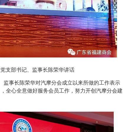
一次筹备工作座谈会在广州召开
4
广东省福建商会党支部召开组织
建商会庆祝“三八国际妇女节”115周年】分享会
5
热烈祝贺会长许明金、执行会长陈全炼当
书院深圳龙华信义学校签约启动
6
广东省福建商会和广东省福建福鼎商会赴清
会党支部书记、监事长陈荣华讲话
、监事长陈荣华对汽摩分会成立以来所做的工作表示
用，全心全意做好服务会员工作，努力开创汽摩分会建