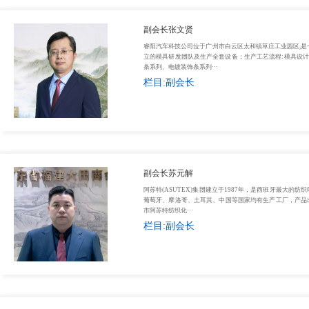
副会长张文贤
睿阳汽车科技公司位于广州市白云区太和镇草庄工业园区,是
立的模具研发团队及生产全套设备；生产工艺流程:模具设计
条系列、电镀装饰条系列···
栏目:副会长
副会长苏元解
热门资讯：
阿苏特(ASUTEX)集团建立于1987年，是西班牙最大
葡萄牙、摩洛哥、土耳其、中国等国家均有生产工厂，产品出口
1
商会党支部赴黄埔军校旧址开展党员教育主题活动
4
市阿苏特纺织化···
栏目:副会长
2
福建省政协主席张昌平在福州接见会长许明金先生
5
全
3
全国福建商会工作座谈会暨闽商回归推进会在兰州召开，执行会长聂静洁代表商会参加会议并发言
6