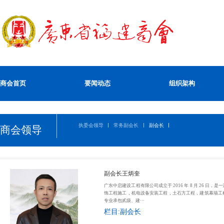
商会首页
要闻动态
组织架构
执委会领导
常务副会长
副会长
商会领导
副会长王炳奎
广东中启建设工程有限公司成立于 2016 年 8 月 26
饰工程施工，机电设备安装工程，土石方工程，建筑幕墙工
专业承包贰级、建···
栏目:副会长