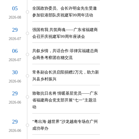
05
全国政协委员、会长许明金先生受邀
参加驻港部队庆祝建军99周年活动
2026-08
29
强国有我 共筑商魂——广东省福建商
传统
会召开庆祝建军99周年座谈会
2026-07
06
团并慰问广东省福建商会乡亲
共叙乡情，共话合作:菲律宾福建总商
会商务考察团在穗交流
2026-07
30
常务副会长洪启阳捐赠2万元，助力新
兴县乡村振兴
2026-06
29
致敬抗日名将 情暖基层党员——广东
省福建商会党支部开展“七一”主题活
2026-06
动
29
“粤出海·越世界”沙龙越南专场在广州
成功举办
2026-06