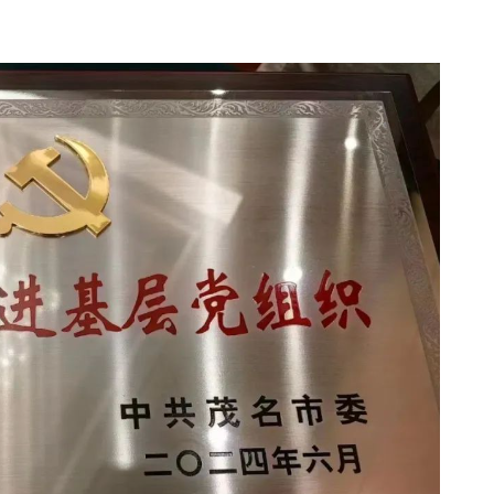
洪启阳积极参政议政，尽心履职获表彰
4
参观古田会议会址 继承党的优良
5
副会长施亦根
6
泉州市人民政府副市长雷连鸣率队考察长隆集